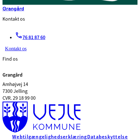
Grangård
Kontakt os
76 81 87 60
Kontakt os
Find os
Grangård
Amhøjvej 14
7300 Jelling
CVR. 29 18 99 00
Webtilgængelighedserklæring
Databeskyttelse